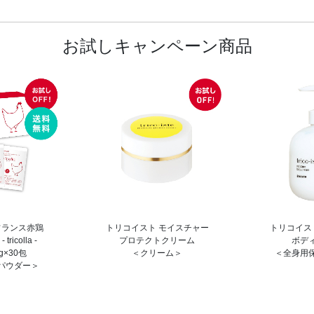
お試しキャンペーン商品
フランス赤鶏
トリコイスト モイスチャー
トリコイス
icolla -
プロテクトクリーム
ボデ
×30包
＜クリーム＞
＜全身用
パウダー＞