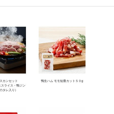
スカンセット
鴨生ハム モモ短冊カット５０g
ススライス・鴨ジン
のタレ入り）