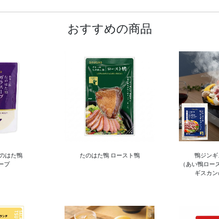
おすすめの商品
たのはた鴨
たのはた鴨 ロースト鴨
鴨ジンギ
ープ
（あい鴨ロー
ギスカン