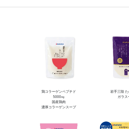
鶏コラーゲンペプチド
岩手三陸 
5000㎎
ガラス
国産鶏肉
濃厚コラーゲンスープ