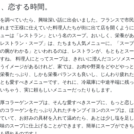
に、恋する時間。
を調べていたら、興味深い話に出会いました。フランスで市民
れまで王様に仕えていた料理人たちが街に出て店を開くように
ューは「レストラン」という名のスープ。おいしく、栄養があ
レストラン・スープ」は、たちまち人気メニューに。「スープ
の腕がわかる」といわれるのは、レストランが、もともとスー
すね。 料理人にとってスープは、きれいに澄んだコンソメス
うイメージがあるけれど、家では、お肉や野菜をどやどやっと
栄養たっぷり、しかも栄養バランスも良いし、じんわり疲れた
とも愛すべきメニューです。それに、冷蔵庫に中途半端に残っ
いちゃう、実に頼もしいメニューだったりもします。
厚コラーゲンスープは、そんな愛すべきスープに、もっと恋し
のコラーゲンをたっぷり入れたチキンブイヨンのスープは、ほ
ていて、お好みの具材を入れて温めたら、あとは少し塩を足し
味のスープに仕上げることができます。簡単にスープができち
も摂れるのです！