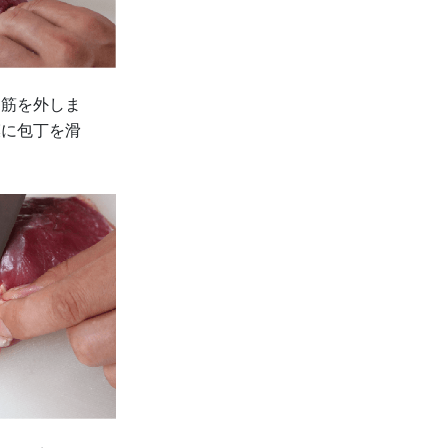
る筋を外しま
膜に包丁を滑
。