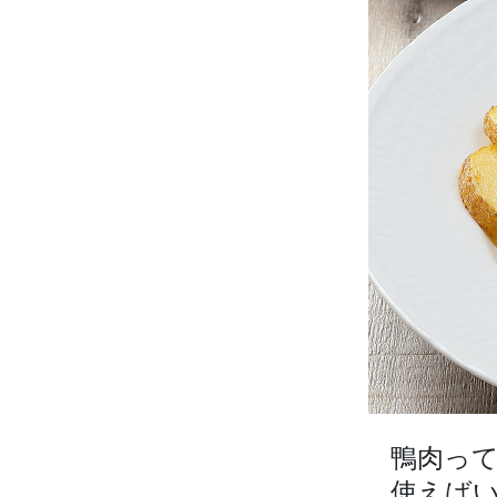
鴨肉っ
使えば