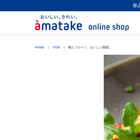
単
HOME
ITEM
鴨とフルーツ、おいしい関係。