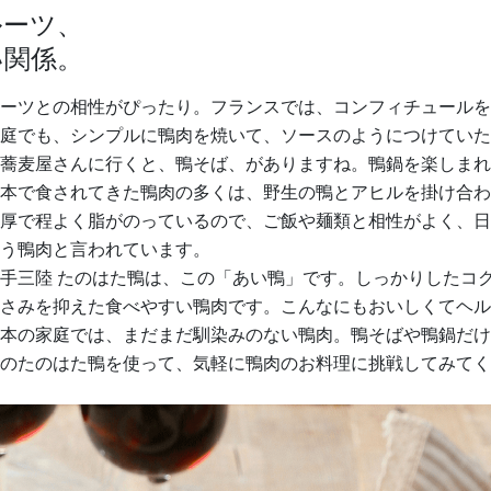
ルーツ、
い関係。
ーツとの相性がぴったり。フランスでは、コンフィチュールを
庭でも、シンプルに鴨肉を焼いて、ソースのようにつけていた
蕎麦屋さんに行くと、鴨そば、がありますね。鴨鍋を楽しまれ
本で食されてきた鴨肉の多くは、野生の鴨とアヒルを掛け合わ
厚で程よく脂がのっているので、ご飯や麺類と相性がよく、日
う鴨肉と言われています。
手三陸 たのはた鴨は、この「あい鴨」です。しっかりしたコ
さみを抑えた食べやすい鴨肉です。こんなにもおいしくてヘル
本の家庭では、まだまだ馴染みのない鴨肉。鴨そばや鴨鍋だけ
のたのはた鴨を使って、気軽に鴨肉のお料理に挑戦してみてく