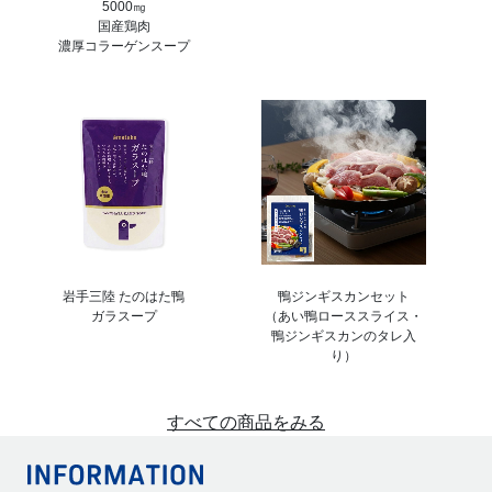
5000㎎
国産鶏肉
濃厚コラーゲンスープ
岩手三陸 たのはた鴨
鴨ジンギスカンセット
ガラスープ
（あい鴨ローススライス・
鴨ジンギスカンのタレ入
り）
すべての商品をみる