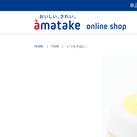
単
HOME
ITEM
いつもそばに。