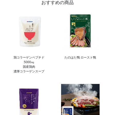
おすすめの商品
鶏コラーゲンペプチド
たのはた鴨 ロースト鴨
5000㎎
国産鶏肉
濃厚コラーゲンスープ