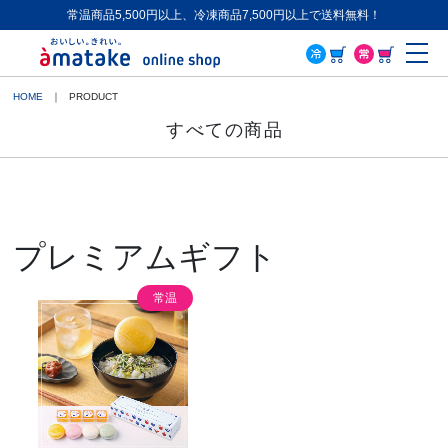
常温商品5,500円以上、冷凍商品7,500円以上で送料無料！
ME
HOME
PRODUCT
すべての商品
プレミアムギフト
常温