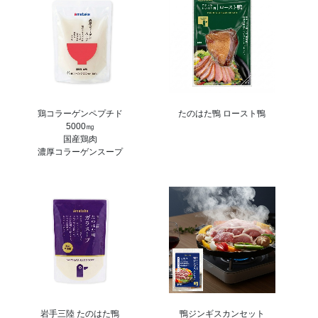
鶏コラーゲンペプチド
たのはた鴨 ロースト鴨
5000㎎
国産鶏肉
濃厚コラーゲンスープ
岩手三陸 たのはた鴨
鴨ジンギスカンセット