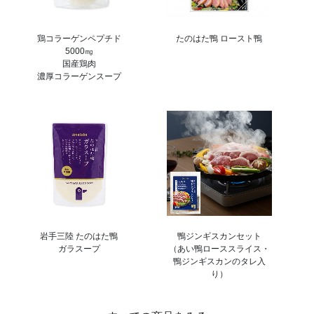
鶏コラーゲンペプチド
たのはた鴨 ロースト鴨
5000㎎
国産鶏肉
濃厚コラーゲンスープ
岩手三陸 たのはた鴨
鴨ジンギスカンセット
ガラスープ
（あい鴨ローススライス・
鴨ジンギスカンのタレ入
り）