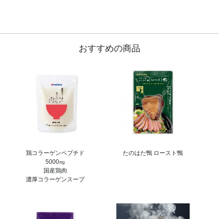
おすすめの商品
鶏コラーゲンペプチド
たのはた鴨 ロースト鴨
5000㎎
国産鶏肉
濃厚コラーゲンスープ